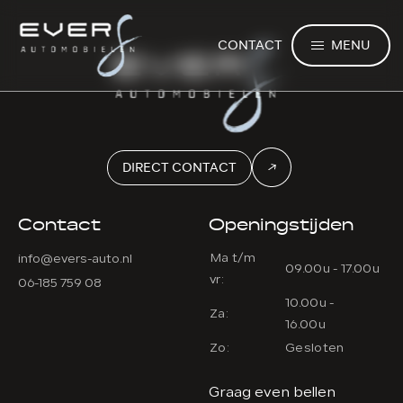
MENU
CONTACT
DIRECT CONTACT
Contact
Openingstijden
Ma t/m
info@evers-auto.nl
09.00u - 17.00u
vr:
06-185 759 08
10.00u -
Za:
16.00u
Zo:
Gesloten
Graag even bellen